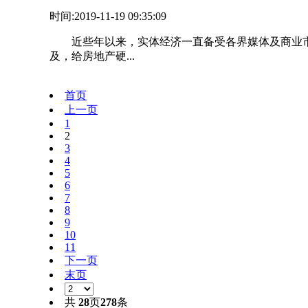
时间:2019-11-19 09:35:09
近些年以来，实体经济一直备受各界媒体及商业市
及，给房地产硬...
首页
上一页
1
2
3
4
5
6
7
8
9
10
11
下一页
末页
共
28
页
278
条