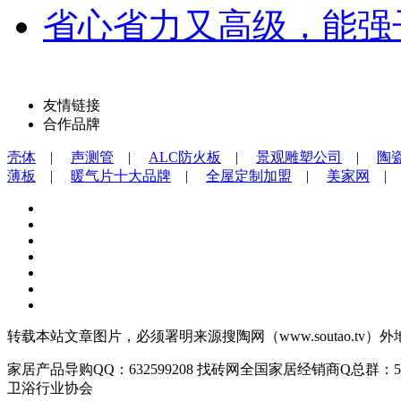
省心省力又高级，能强
友情链接
合作品牌
壳体
|
声测管
|
ALC防火板
|
景观雕塑公司
|
陶
薄板
|
暖气片十大品牌
|
全屋定制加盟
|
美家网
|
转载本站文章图片，必须署明来源搜陶网（www.soutao.tv）外地站点
家居产品导购QQ：632599208 找砖网全国家居经销商Q总群：5
卫浴行业协会